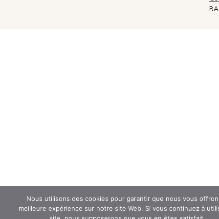
BAS
Nous utilisons des cookies pour garantir que nous vous offron
meilleure expérience sur notre site Web. Si vous continuez à utili
site, nous supposerons que vous en êtes satisfait.