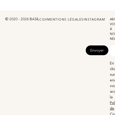
© 2020 - 2026 BASIL
AB
CGV
MENTIONS LÉGALES
INSTAGRAM
VO
À
NO
NE
Envoyer
En
cli
sur
en
vo
ac
la
Pol
de
Con